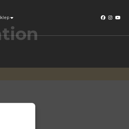
klep
ation