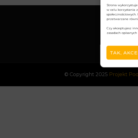
Strona wykorzystuje
w celu korzystania 
społecznościowych.
przetwarzane równi
Czy akceptujesz inn
zasadach opisanyc
TAK, AKC
© Copyright 2025
Projekt Po