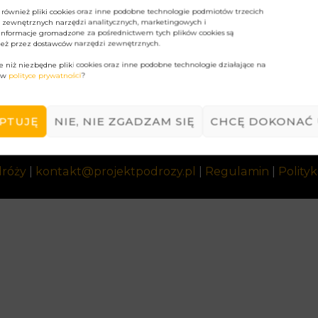
 również pliki cookies oraz inne podobne technologie podmiotów trzecich
z zewnętrznych narzędzi analitycznych, marketingowych i
 Informacje gromadzone za pośrednictwem tych plików cookies są
eż przez dostawców narzędzi zewnętrznych.
e niż niezbędne pliki cookies oraz inne podobne technologie działające na
h w
polityce prywatności
?
EPTUJĘ
NIE, NIE ZGADZAM SIĘ
CHCĘ DOKONAĆ 
dróży
|
kontakt@projektpodrozy.pl
|
Regulamin
|
Polityk