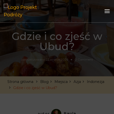
Przygoda zaczyna się teraz!
Projekt Podróży
Gdzie i co zjeść w
Ubud?
on
zaktualizowano
22 marca 2026
0 Comment
Gdzie
i
co
zjeść
Strona główna
Blog
Miejsca
Azja
Indonezja
w
Gdzie i co zjeść w Ubud?
Ubud?
autor
Paula