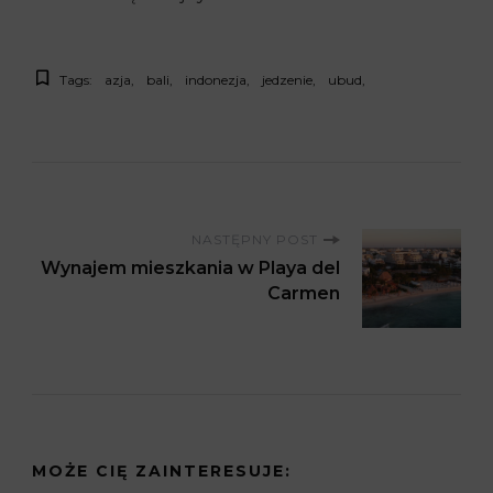
Tags:
azja
bali
indonezja
jedzenie
ubud
P
NASTĘPNY POST
Wynajem mieszkania w Playa del
o
Carmen
s
t
N
MOŻE CIĘ ZAINTERESUJE: