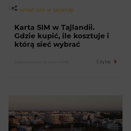
a
v
Karta SIM w Tajlandii.
i
Gdzie kupić, ile kosztuje i
którą sieć wybrać
g
a
Czytaj
zaktualizowano
22 marca 2026
t
i
o
n