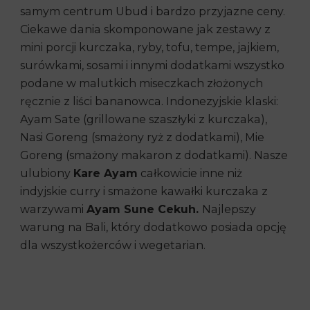
samym centrum Ubud i bardzo przyjazne ceny.
Ciekawe dania skomponowane jak zestawy z
mini porcji kurczaka, ryby, tofu, tempe, jajkiem,
surówkami, sosami i innymi dodatkami wszystko
podane w malutkich miseczkach złożonych
ręcznie z liści bananowca. Indonezyjskie klaski:
Ayam Sate (grillowane szaszłyki z kurczaka),
Nasi Goreng (smażony ryż z dodatkami), Mie
Goreng (smażony makaron z dodatkami). Nasze
ulubiony
Kare Ayam
całkowicie inne niż
indyjskie curry i smażone kawałki kurczaka z
warzywami
Ayam Sune Cekuh.
Najlepszy
warung na Bali, który dodatkowo posiada opcję
dla wszystkożerców i wegetarian.