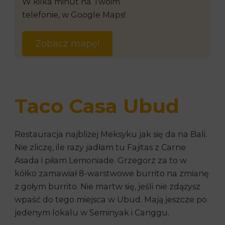
W kilka minut na Twoim
telefonie, w Google Maps!
Zobacz mapę!
Taco Casa Ubud
Restauracja najbliżej Meksyku jak się da na Bali.
Nie zliczę, ile razy jadłam tu Fajitas z Carne
Asada i piłam Lemoniade. Grzegorz za to w
kółko zamawiał 8-warstwowe burrito na zmianę
z gołym burrito. Nie martw się, jeśli nie zdążysz
wpaść do tego miejsca w Ubud. Mają jeszcze po
jedenym lokalu w Seminyak i Canggu.