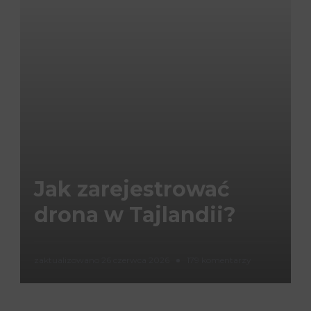
Jak zarejestrować
drona w Tajlandii?
d
zaktualizowano
26 czerwca 2026
179 komentarzy
o
J
a