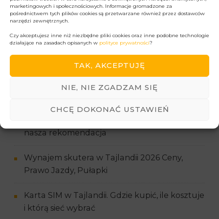
Chcę otrzymywać e-mail newsletter - informacje o nowościach,
marketingowych i społecznościowych. Informacje gromadzone za
promocjach, produktach lub usługach oferowanych przez Projekt
pośrednictwem tych plików cookies są przetwarzane również przez dostawców
Podróży na zasadach określonych w
polityce prywatności
.
narzędzi zewnętrznych.
Czy akceptujesz inne niż niezbędne pliki cookies oraz inne podobne technologie
działające na zasadach opisanych w
polityce prywatności
?
TAK, AKCEPTUJĘ
NIE, NIE ZGADZAM SIĘ
Najnowsze wpisy
CHCĘ DOKONAĆ USTAWIEŃ
Jaki eSIM do Tajlandii w 2026? Ceny, sieci i
nasza rekomendacja
Wynajem skutera w Tajlandii 2026 Ceny,
Prawo Jazdy, Pułapki
Karta SIM w Tajlandii. Gdzie kupić, ile kosztuje
i którą sieć wybrać